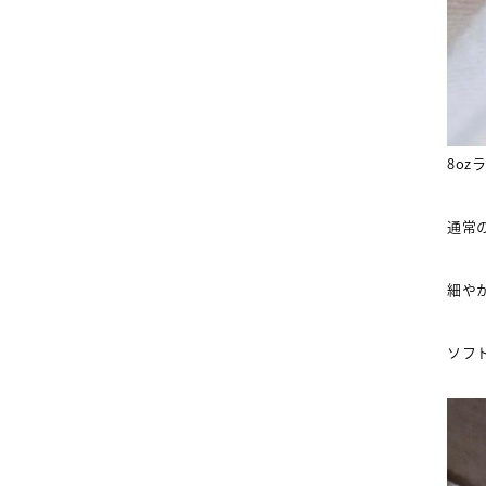
8oz
通常
細や
ソフ