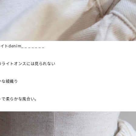
ライト
denim_ _ _ _ _ _ _
のライトオンスには見られない
かな綾織り
トで柔らかな風合い。