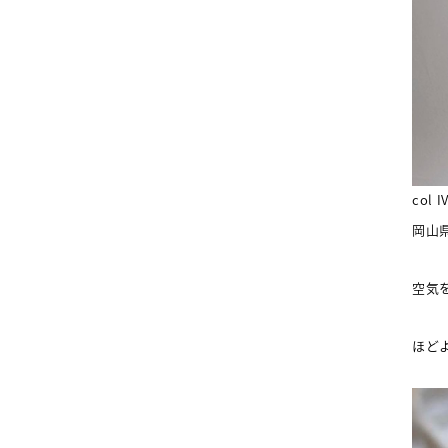
col I
岡山
空気
ほど