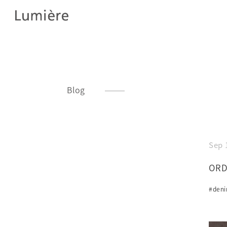
Blog
Sep 
ORD
#den