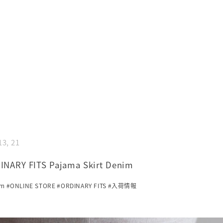
13, 21
INARY FITS Pajama Skirt Denim
im
#ONLINE STORE
#ORDINARY FITS
#入荷情報