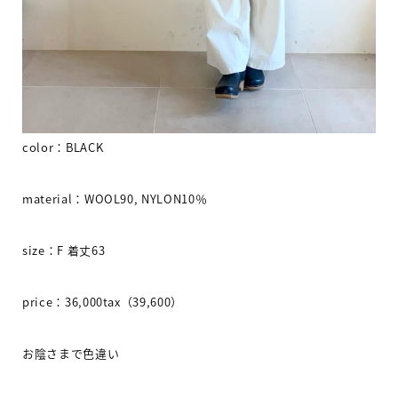
color
：
BLACK
material
：
WOOL90, NYLON10
％
size
：
F
着丈
63
price
：
36,000tax
（
39,600
）
お陰さまで色違い