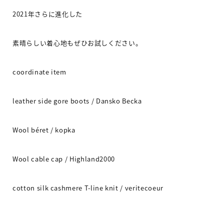
2021
年さらに進化した
素晴らしい着心地もぜひお試しください。
coordinate item
leather side gore boots / Dansko Becka
Wool béret / kopka
Wool cable cap / Highland2000
cotton silk cashmere T-line knit / veritecoeur