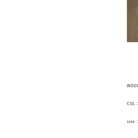
WOOL
COL
size