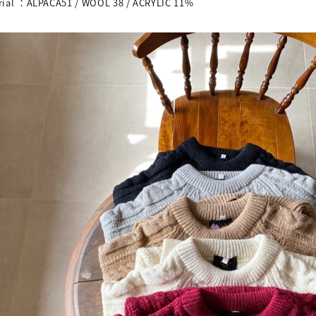
rial
：
ALPACA51 / WOOL 38 / ACRYLIC 11%