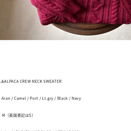
&ALPACA CREW NECK SWEATER
：
Aran / Camel / Port / Lt.gry / Black / Navy
：
M
（英国表記は
S
）