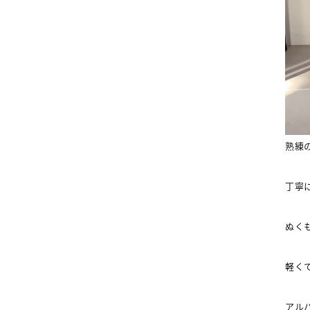
熟練
丁寧
ぬく
軽く
アル