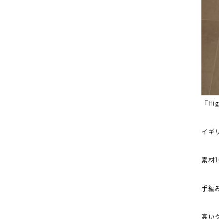
『
Hi
イギ
素材
手編
高い