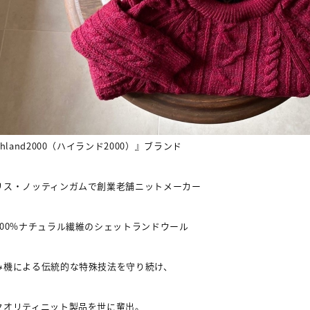
ghland2000
（ハイランド
2000
）』ブランド
リス・ノッティンガムで創業老舗ニットメーカー
100%
ナチュラル繊維のシェットランドウール
み機による伝統的な特殊技法を守り続け、
クオリティニット製品を世に輩出。