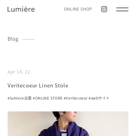
ONLINE SHOP
Blog
Apr 14, 22
Veritecoeur Linen Stole
#lumiere出雲
#ONLINE STORE
#Veritecoeur
#webサイト