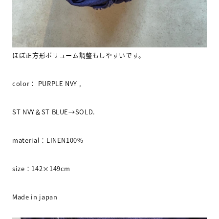
ほぼ正方形ボリューム調整もしやすいです。
color
：
PURPLE NVY ,
ST NVY
＆
ST BLUE→SOLD.
material
：
LINEN100%
size
：
142×149cm
Made in japan