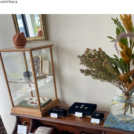
omihara