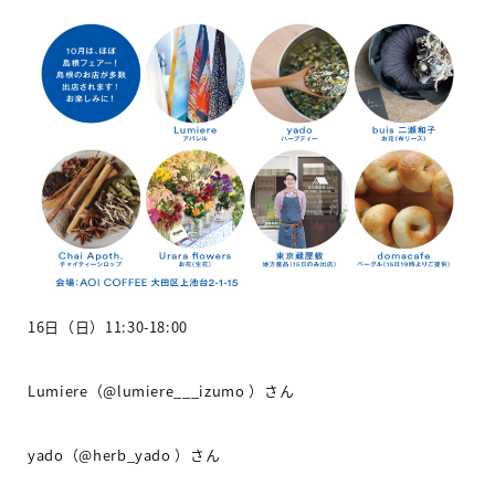
16
日（日）
11:30-18:00
Lumiere
（
@lumiere___izumo
）さん
yado
（
@herb_yado
）さん