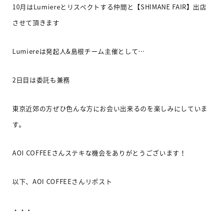
10
月は
Lumiere
とリスペクトする仲間と【
SHIMANE FAIR
】出店
させて頂きます
Lumiere
は発起人
&
島根チーム主催として
…
2
日目は委託も兼務
東京近郊の方ぜひ色んな方にお会い出来るのを楽しみにしていま
す
。
AOI COFFEE
さんステキな機会をありがとうございます！
以下、
AOI COFFEE
さんリポスト
・・・