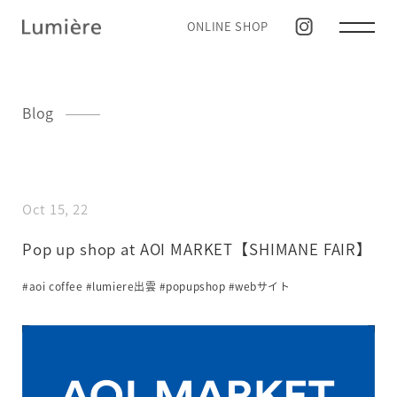
ONLINE SHOP
Blog
Oct 15, 22
Pop up shop at AOI MARKET【SHIMANE FAIR】
#aoi coffee
#lumiere出雲
#popupshop
#webサイト