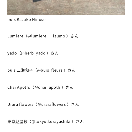
buis Kazuko Ninose
Lumiere
（
@lumiere___izumo
）さん
yado
（
@herb_yado
）さん
buis
二瀬和子（
@buis_fleurs
）さん
Chai Apoth.
（
@chai_apoth
）さん
Urara flowers
（
@uraraflowers
）さん
東京蔵屋敷（
@tokyo.kurayashiki
）さん