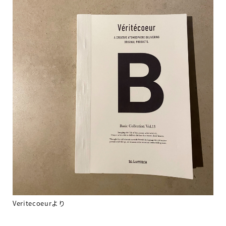
Veritecoeur
より