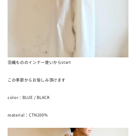
羽織もののインナー使いから
start
この季節からお愉しみ頂けます
color
：
BLUE / BLACK
material
：
CTN100%