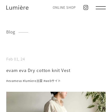
ONLINE SHOP
Blog
Feb 01, 24
evam eva Dry cotton knit Vest
#evameva
#lumiere出雲
#webサイト