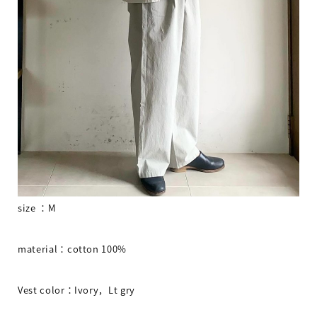
size
：
M
material：cotton 100%
Vest color
：
Ivory
，
Lt gry