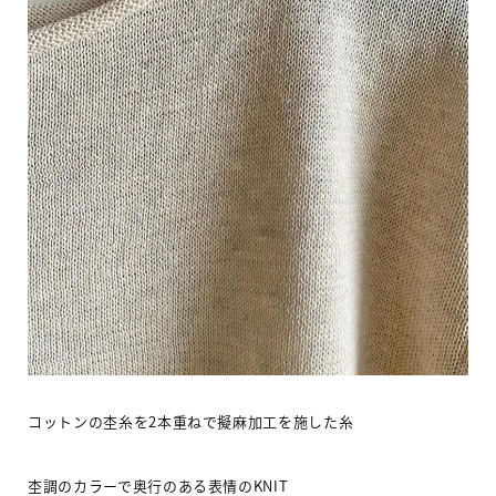
コットンの杢糸を
2
本重ねで擬麻加工を施した糸
杢調のカラーで奥行のある表情の
KNIT