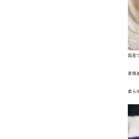
国産
表情
柔ら