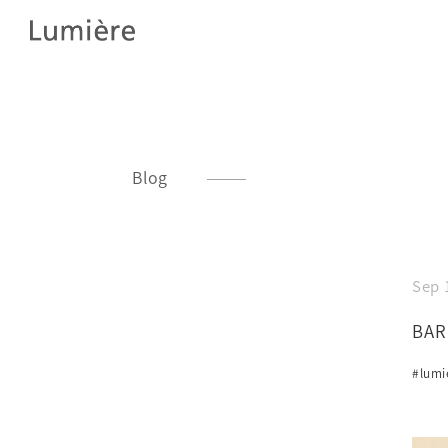
Blog
Sep 
BAR
#lum