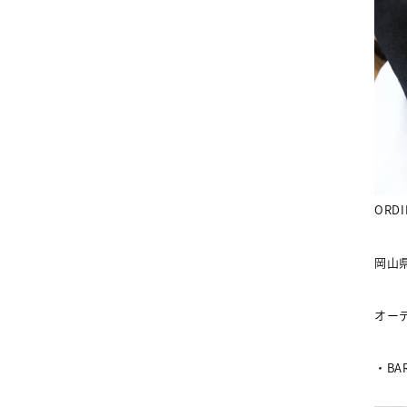
ORDI
岡山
オー
・
BA