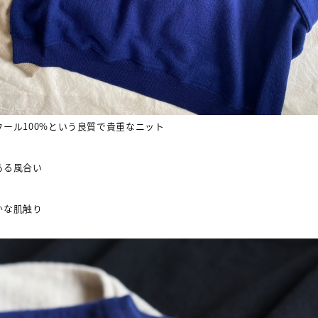
ウール
100%
という良質で貴重なニット
ある風合い
かな肌触り