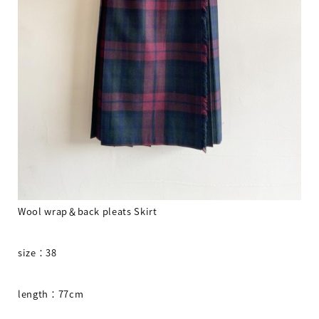
Wool wrap＆back pleats Skirt
size
：
38
length
：
77cm