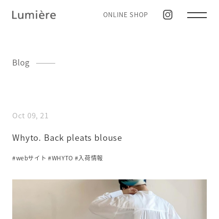
ONLINE SHOP
Blog
Oct 09, 21
Whyto. Back pleats blouse
#webサイト
#WHYTO
#入荷情報