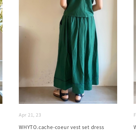
Apr 21, 23
F
WHYTO.cache-coeur vest set dress