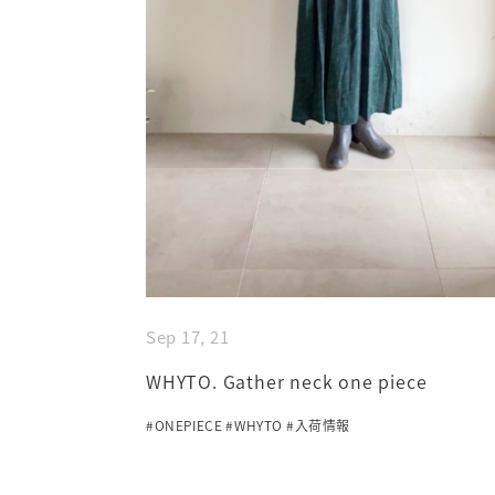
Sep 17, 21
WHYTO. Gather neck one piece
#ONEPIECE
#WHYTO
#入荷情報