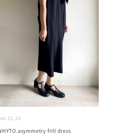
eb 15, 23
WHYTO.asymmetry frill dress