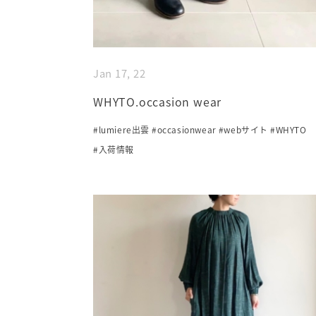
Jan 17, 22
WHYTO.occasion wear
#lumiere出雲
#occasionwear
#webサイト
#WHYTO
#入荷情報