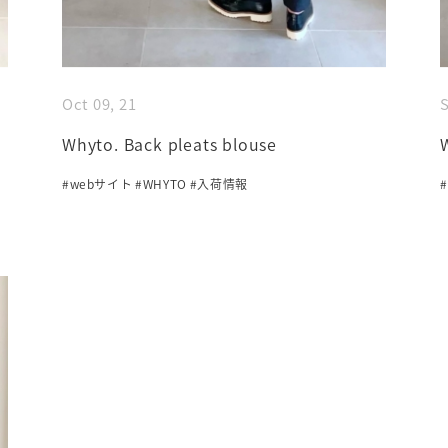
Oct 09, 21
S
Whyto. Back pleats blouse
#webサイト
#WHYTO
#入荷情報
#