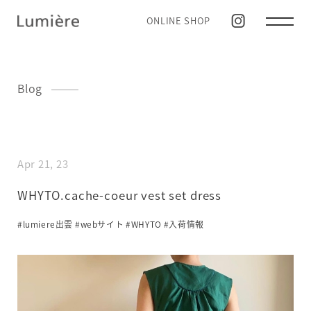
ONLINE SHOP
Blog
Apr 21, 23
WHYTO.cache-coeur vest set dress
#lumiere出雲
#webサイト
#WHYTO
#入荷情報