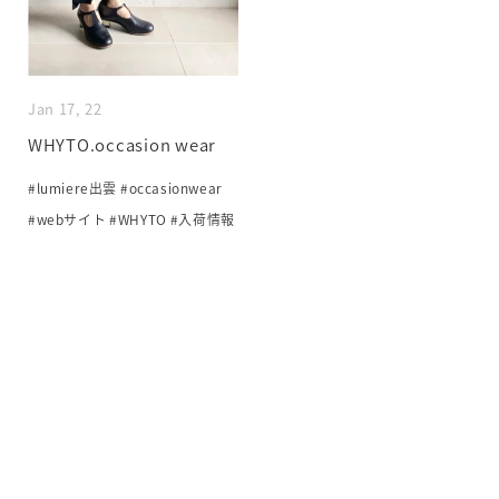
Jan 17, 22
WHYTO.occasion wear
#lumiere出雲
#occasionwear
#webサイト
#WHYTO
#入荷情報