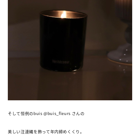
そして
恒例の
buis @buis_fleurs
さんの
美しい注連縄を飾って年内締めくくり。