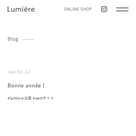
ONLINE SHOP
Blog
Jan 02, 22
Bonne année！
#lumiere出雲
#webサイト