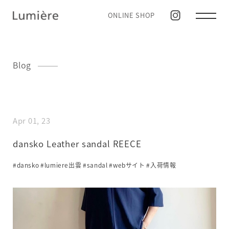
ONLINE SHOP
Blog
Apr 01, 23
dansko Leather sandal REECE
#dansko
#lumiere出雲
#sandal
#webサイト
#入荷情報