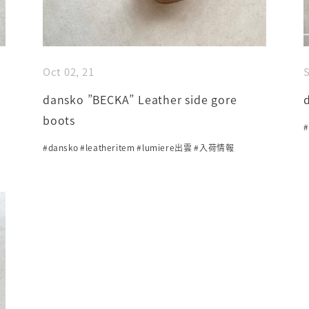
Oct 02, 21
S
dansko ”BECKA” Leather side gore
boots
#
#dansko
#leatheritem
#lumiere出雲
#入荷情報