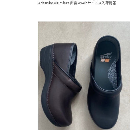
#dansko
#lumiere出雲
#webサイト
#入荷情報