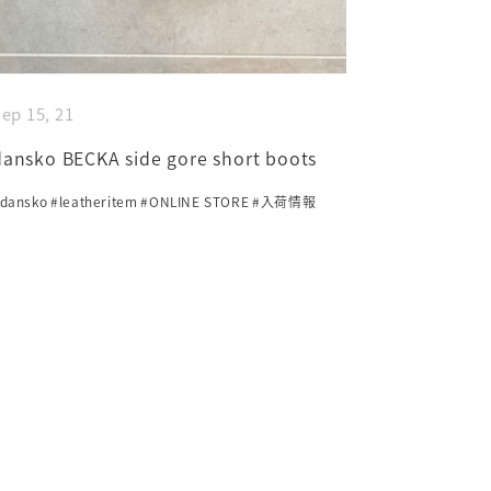
ep 15, 21
dansko BECKA side gore short boots
dansko
#leatheritem
#ONLINE STORE
#入荷情報