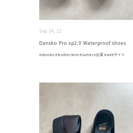
Sep 24, 22
Dansko Pro xp2.0 Waterproof shoes
#dansko
#leatheritem
#lumiere出雲
#webサイト