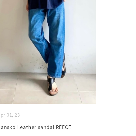
pr 01, 23
dansko Leather sandal REECE