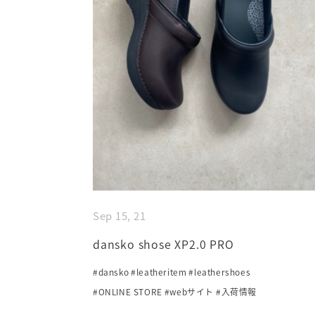
Sep 15, 21
dansko shose XP2.0 PRO
#dansko
#leatheritem
#leathershoes
#ONLINE STORE
#webサイト
#入荷情報