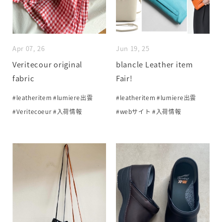
Apr 07, 26
Jun 19, 25
Veritecour original
blancle Leather item
fabric
Fair!
#leatheritem
#lumiere出雲
#leatheritem
#lumiere出雲
#Veritecoeur
#入荷情報
#webサイト
#入荷情報