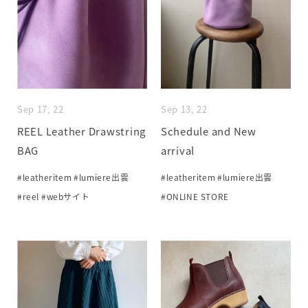
Sep 17, 22
Sep 13, 22
REEL Leather Drawstring
Schedule and New
BAG
arrival
#leatheritem
#lumiere出雲
#leatheritem
#lumiere出雲
#reel
#webサイト
#ONLINE STORE