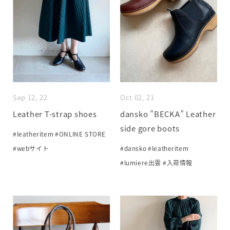
Sep 12, 22
Oct 02, 21
Leather T-strap shoes
dansko ”BECKA” Leather
side gore boots
#leatheritem
#ONLINE STORE
#webサイト
#dansko
#leatheritem
#lumiere出雲
#入荷情報