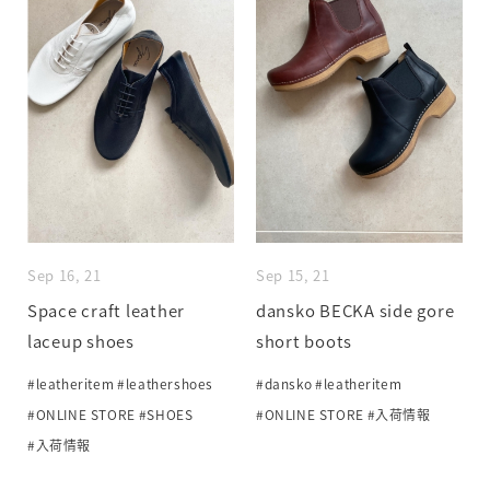
Sep 16, 21
Sep 15, 21
Space craft leather
dansko BECKA side gore
laceup shoes
short boots
#leatheritem
#leathershoes
#dansko
#leatheritem
#ONLINE STORE
#SHOES
#ONLINE STORE
#入荷情報
#入荷情報