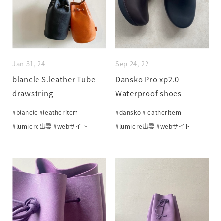
Jan 31, 24
Sep 24, 22
blancle S.leather Tube
Dansko Pro xp2.0
drawstring
Waterproof shoes
#blancle
#leatheritem
#dansko
#leatheritem
#lumiere出雲
#webサイト
#lumiere出雲
#webサイト