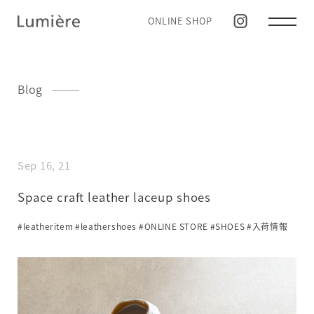
ONLINE SHOP
Blog
Sep 16, 21
Space craft leather laceup shoes
#leatheritem
#leathershoes
#ONLINE STORE
#SHOES
#入荷情報