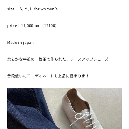
size
：
S, M, L for women’s
price
：
11,000tax
（
12100
）
Made in japan
柔らかな牛革の一枚革で作られた、レースアップシューズ
普段使いにコーディネートも上品に纏まります