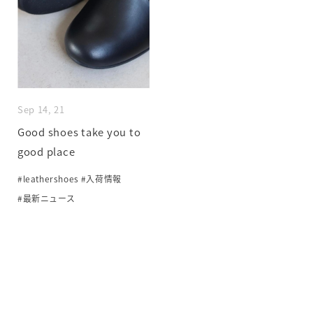
Sep 14, 21
Good shoes take you to
good place
#leathershoes
#入荷情報
#最新ニュース