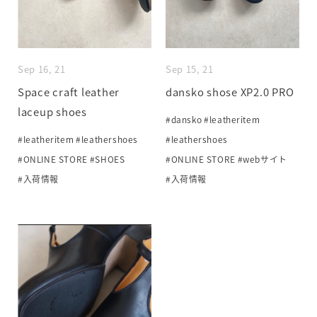
Sep 16, 21
Sep 15, 21
Space craft leather
dansko shose XP2.0 PRO
laceup shoes
#dansko
#leatheritem
#leatheritem
#leathershoes
#leathershoes
#ONLINE STORE
#SHOES
#ONLINE STORE
#webサイト
#入荷情報
#入荷情報