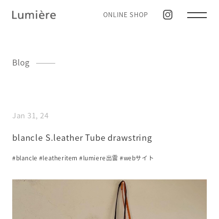
ONLINE SHOP
Blog
Jan 31, 24
blancle S.leather Tube drawstring
#blancle
#leatheritem
#lumiere出雲
#webサイト