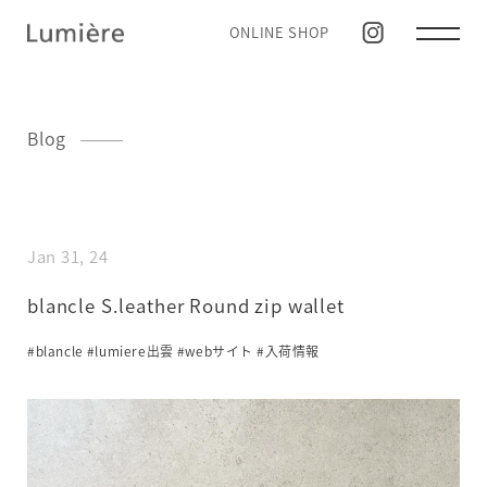
ONLINE SHOP
Blog
Jan 31, 24
blancle S.leather Round zip wallet
#blancle
#lumiere出雲
#webサイト
#入荷情報