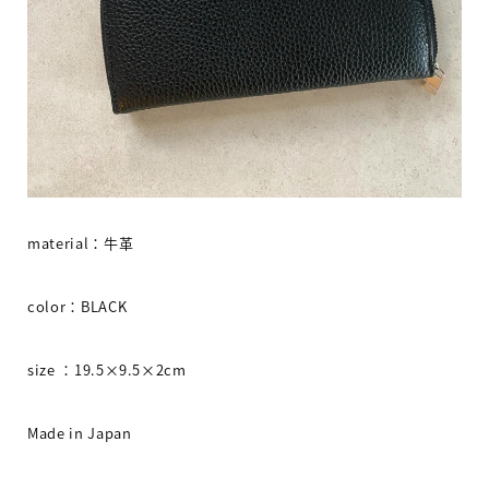
material
：牛革
color
：
BLACK
size
：
19.5×9.5×2cm
Made in Japan