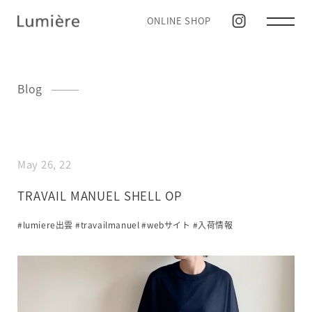
ONLINE SHOP
Blog
May 26, 22
TRAVAIL MANUEL SHELL OP
#lumiere出雲
#travailmanuel
#webサイト
#入荷情報