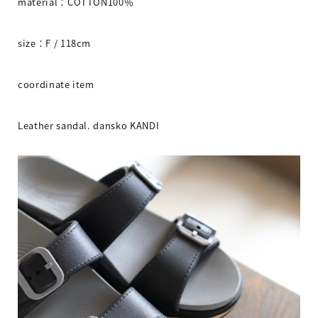
material
：
COTTON100
％
size
：
F / 118cm
coordinate item
Leather sandal. dansko KANDI