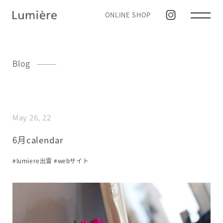
ONLINE SHOP
Blog
May 26, 22
6月calendar
#lumiere出雲
#webサイト