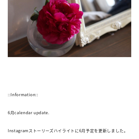
::Information::
6
月
calendar update.
Instagram
ストーリーズハイライトに
6
月予定を更新しました
。